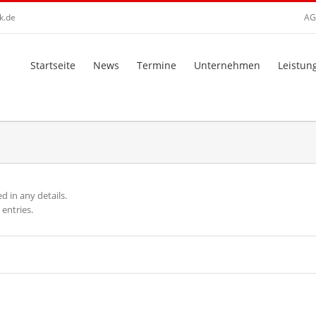
k.de
AG
Startseite
News
Termine
Unternehmen
Leistun
ed in any details.
 entries.