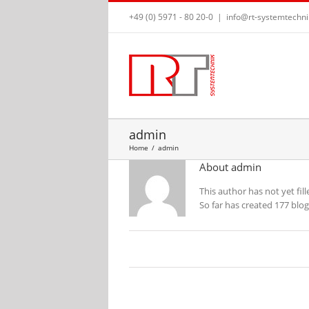
+49 (0) 5971 - 80 20-0
|
info@rt-systemtechni
admin
Home
/
admin
About
admin
This author has not yet fill
So far has created 177 blog