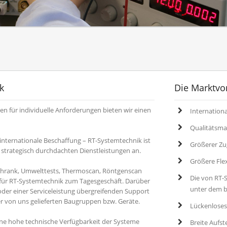
k
Die Marktvor
für individuelle Anforderungen bieten wir einen
Internation
Qualitätsma
 internationale Beschaffung – RT-Systemtechnik ist
Größerer Zug
 strategisch durchdachten Dienstleistungen an.
Größere Flexi
schrank, Umwelttests, Thermoscan, Röntgenscan
Die von RT-S
ür RT-Systemtechnik zum Tagesgeschäft. Darüber
unter dem b
oder einer Serviceleistung übergreifenden Support
r von uns gelieferten Baugruppen bzw. Geräte.
Lückenlose
 eine hohe technische Verfügbarkeit der Systeme
Breite Aufs