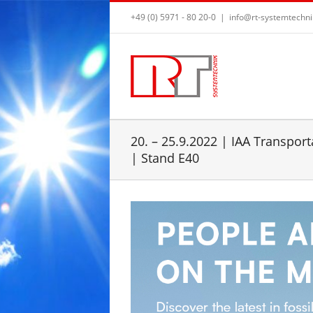
+49 (0) 5971 - 80 20-0
|
info@rt-systemtechni
20. – 25.9.2022 | IAA Transpor
| Stand E40